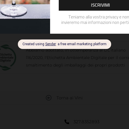
Abbiamo adottato, in ottemperanza al DL italiano
116/2020, l'Etichetta Ambientale Digitale per il corr
smaltimento degli imballaggi dei propri prodotti
Torna ai Vini
327.8352893