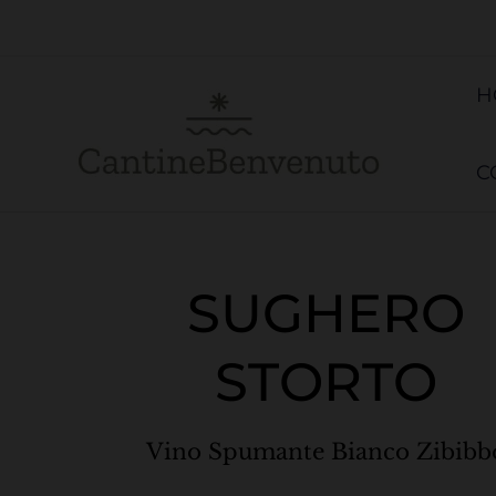
Vai
al
contenuto
H
C
SUGHERO
STORTO
Vino Spumante Bianco Zibibb