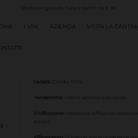
Spedizioni gratuite Italia a partire da € 90!
OME
I VINI
AZIENDA
VISITA LA CANTIN
ONTATTI
Varietà:
Zibibbo 100%
Vendemmia:
Ultima settimana di agosto
Vinificazione:
Pressatura soffice con estrazio
acciaio
o
Affinamento:
12 mesi in acciaio sulle fecce fin