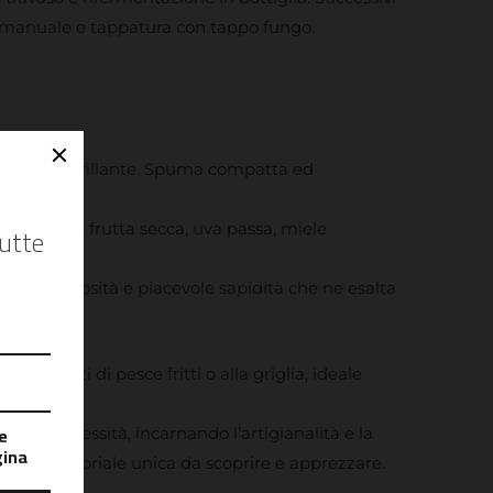
a manuale e tappatura con tappo fungo.
 luminoso e brillante. Spuma compatta ed
a di pane, frutta secca, uva passa, miele
uona cremosità e piacevole sapidità che ne esalta
o con piatti di pesce fritti o alla griglia, ideale
a e complessità, incarnando l’artigianalità e la
enza sensoriale unica da scoprire e apprezzare.