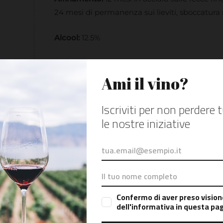
24 mesi di permanenza sui lieviti, sboccatur
Alcool:
12.5%
Analisi sensoriale:
Aspetto:
Giallo verdolino con riflessi dorati,
importante, perlage fine e persistente.
Olfatto:
Intenso e avvolgente, con note di crost
d’acacia, albicocca candita e pesca.
Gusto:
Fresco, con spalla acida importante, b
la persistenza.
Abbinamenti e Servizio:
Servire a 10°C, perfett
anche per aperitivi al tramonto.
Sughero Storto si distingue per la sua eleganz
tradizione delle Cantine Benvenuto. Un’esperi