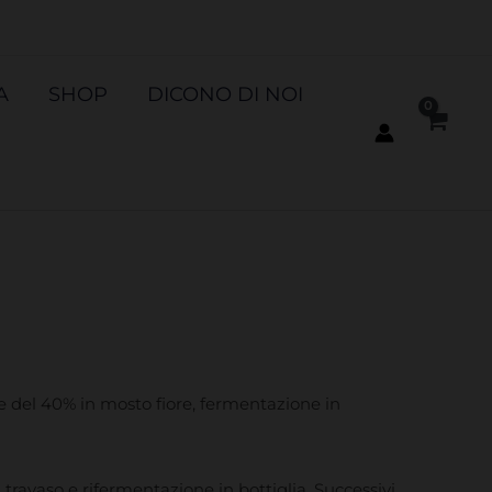
A
SHOP
DICONO DI NOI
ne del 40% in mosto fiore, fermentazione in
i, travaso e rifermentazione in bottiglia. Successivi