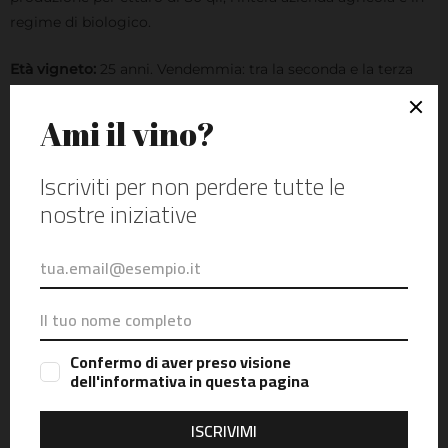
regime di biologico.
Età vigneto:
25 anni. Vendemmia: tra la seconda e la terza
decade di settembre. Le uve vengono raccolte a mano nelle
ore più fresche della giornata in piccole casse
preventivamente sterilizzate.
Vinificazione:
le uve, dopo un’attenta selezione vengono
dolcemente diraspate ed avviate verso una pressatura soffice
ad aria, il mosto fiore ottenuto viene vinificato in vasi vinari
d’acciaio termo-controllati ad una temperatura di circa 18°C
al fine di conservare l’intero bouquet aromatico. A fine
fermentazione, segue un primo travaso per eliminare le
fecce grossolane, la maturazione prosegue in vasi vinari
d’acciaio termo controllati a contatto con le fecce fini, con
ripetuti battonage per mesi. A Marzo si procede con
l’imbottigliamento e successivo affinamento.