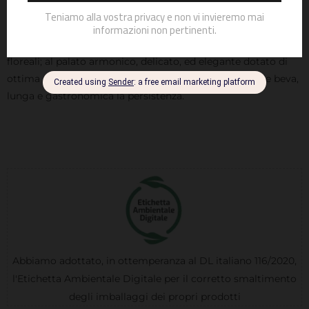
Caratteristiche organolettiche
: Iconico vino dal colore giallo
paglierino con leggeri riflessi verdolini. Al naso è intenso,
ammaliante con tipiche note di frutta esotica e sentori
floreali; al palato armonico, delicato, ed elegante dotato di
ottima sapidità e freschezza, tanto da renderlo di facile beva,
lunga e gastronomica la persistenza.
Abbiamo adottato, in ottemperanza al DL italiano 116/2020,
l'Etichetta Ambientale Digitale per il corretto smaltimento
degli imballaggi dei propri prodotti