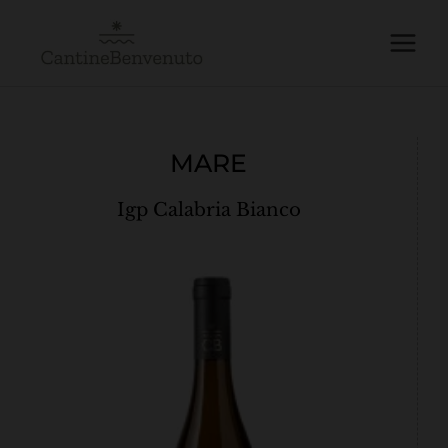
Vai
Main
al
Menu
contenuto
MARE
Igp Calabria Bianco