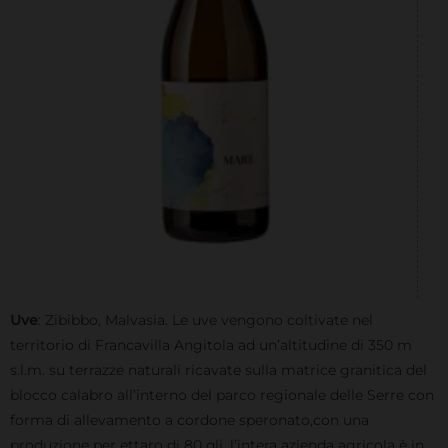
Uve
: Zibibbo, Malvasia. Le uve vengono coltivate nel
territorio di Francavilla Angitola ad un’altitudine di 350 m
s.l.m. su terrazze naturali ricavate sulla matrice granitica del
blocco calabro all’interno del parco regionale delle Serre con
forma di allevamento a cordone speronato,con una
produzione per ettaro di 80 qli, l’intera azienda agricola è in