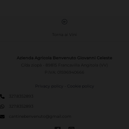
Torna ai Vini
Azienda Agricola Benvenuto Giovanni Celeste
C/da ziopà - 89815 Francavilla Angitola (VV)
P.IVA: 01596940666
Privacy policy
-
Cookie policy
327.8352893
327.8352893
cantinebenvenuto@gmail.com