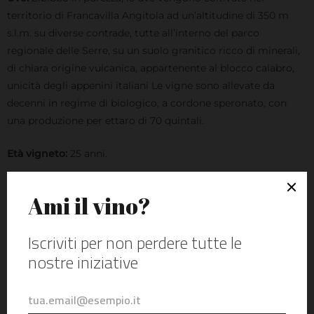
territorio di Francavilla Angitola ad un’altitudine di 350 m
s.l.m. su diverse contrade, tutte all’interno del parco
regionale delle Serre, su un suolo granitico ricco di minerali,
di chiara origine vulcanica, appartenente al blocco calabro,
unicità degli appenini italiani Le vigne sono allevate da
decenni in regime di biologico, a cordone speronato, con
una produzione per ettaro di 70 quintali.
Età vigneto:
25 anni.
Vendemmia:
tra la seconda e la terza decade di settembre.
Le uve raggiunta la naturale maturazione vengono raccolte a
mano nelle ore più fresche della giornata in piccole casse
preventivamente sterilizzate.
Vinificazione:
dopo una rigorosa selezione manuale dei
grappoli, l’uva viene diraspata e delicatamente pigiata per
poi avere una prima macerazione a freddo di circa 24 ore.