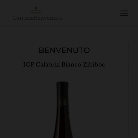
Vai
Main
al
Menu
contenuto
BENVENUTO
IGP Calabria Bianco Zibibbo