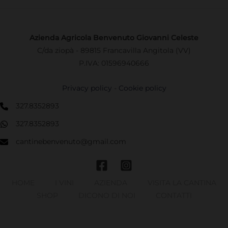
Azienda Agricola Benvenuto Giovanni Celeste
C/da ziopà - 89815 Francavilla Angitola (VV)
P.IVA: 01596940666
Privacy policy
-
Cookie policy
327.8352893
327.8352893
cantinebenvenuto@gmail.com
HOME
I VINI
AZIENDA
VISITA LA CANTINA
SHOP
DICONO DI NOI
CONTATTI