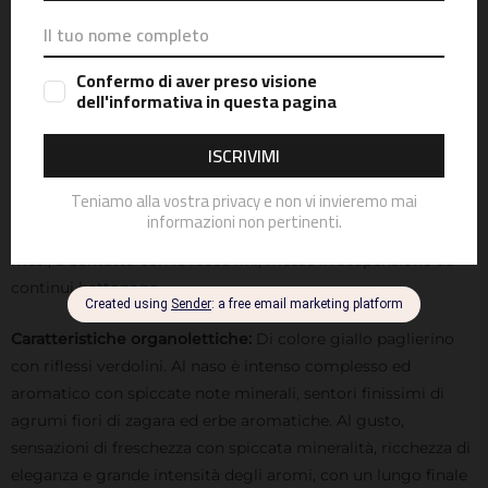
In seguito si procede con una soffice pressatura ad aria, il
mosto ottenuto resta a decantare in maniera del tutto
naturale a bassa temperatura.
Si avvia così la fermentazione spontanea ad opera di lieviti
indigeni in vasi vinari di acciaio a temperatura controllata, al
fine di mantenere intatti e presenti tutti gli aspetti aromatici
tipici di questa straordinaria cultivar.
A fine fermentazione si procede con una prima sfecciatura,
per poi lasciar affinare e maturare lentamente il vino per
mesi, a contatto con le fecce fini, messe in sospensione da
continui battonage.
Caratteristiche organolettiche:
Di colore giallo paglierino
con riflessi verdolini. Al naso è intenso complesso ed
aromatico con spiccate note minerali, sentori finissimi di
agrumi fiori di zagara ed erbe aromatiche. Al gusto,
sensazioni di freschezza con spiccata mineralità, ricchezza di
eleganza e grande intensità degli aromi, con un lungo finale